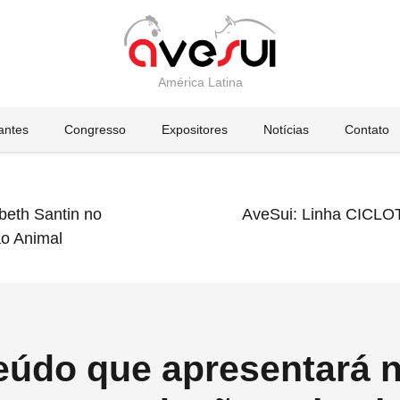
América Latina
tantes
Congresso
Expositores
Notícias
Contato
beth Santin no
AveSui: Linha CICLO
ão Animal
teúdo que apresentará 