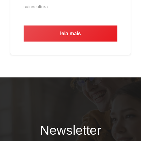
suinocultura…
leia mais
Newsletter