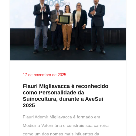
17 de novembro de 2025
Flauri Migliavacca é reconhecido
como Personalidade da
Suinocultura, durante a AveSui
2025
Flauri Ademir Migliavacca é formado em
Medicina Veterinária e construiu sua carreira
como um dos nomes mais influentes da