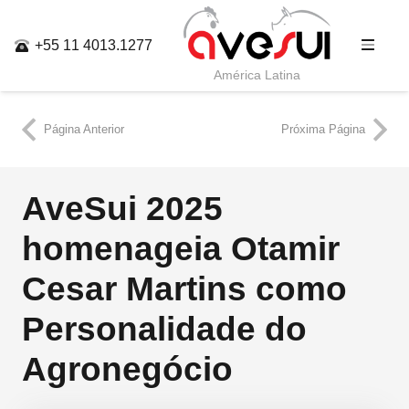
+55 11 4013.1277
América Latina
Página Anterior
Próxima Página
AveSui 2025
homenageia Otamir
Cesar Martins como
Personalidade do
Agronegócio