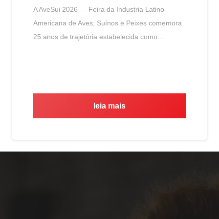
A AveSui 2026 — Feira da Industria Latino-
Americana de Aves, Suínos e Peixes comemora
25 anos de trajetória estabelecida como…
leia mais