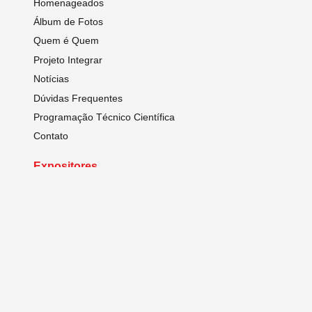
Homenageados
Álbum de Fotos
Quem é Quem
Projeto Integrar
Notícias
Dúvidas Frequentes
Programação Técnico Científica
Contato
Expositores
Anais
Sobre o Congresso
Programação Técnico Científica
Comitê Técnico e Científico
Sobre os Trabalhos
Regulamento
Inscreva-se