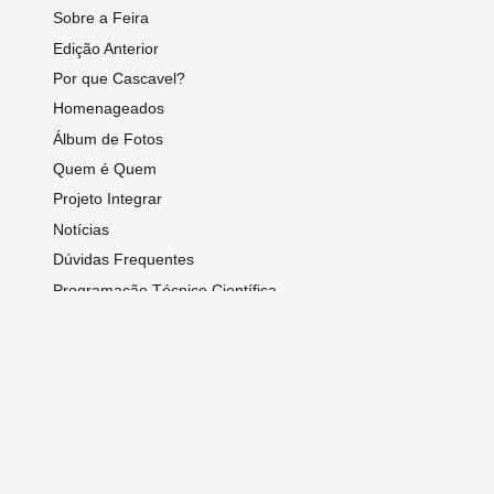
Sobre a Feira
Edição Anterior
Por que Cascavel?
Homenageados
Álbum de Fotos
Quem é Quem
Projeto Integrar
Notícias
Dúvidas Frequentes
Programação Técnico Científica
Contato
Expositores
Anais
Sobre o Congresso
Programação Técnico Científica