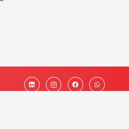
026 - AveSui - Todos os direitos reservados - criado por
Line Host® C