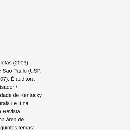
lotas (2003),
e São Paulo (USP,
7). É auditora
sador /
sidade de Kentucky
is I e II na
a Revista
 na área de
eguintes temas: