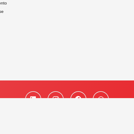
nto
se