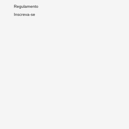
Regulamento
Inscreva-se
Visitantes
Porque Visitar
Workshops Gratuitos
Como Chegar
Hospedagem e Como Chegar
Credenciamento
Seminários Técnico-Científico