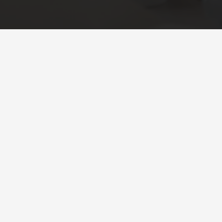
Sobre a Feira
Sobre a Feira
Edição Anterior
Por que Cascavel?
Homenageados
Álbum de Fotos
Quem é Quem