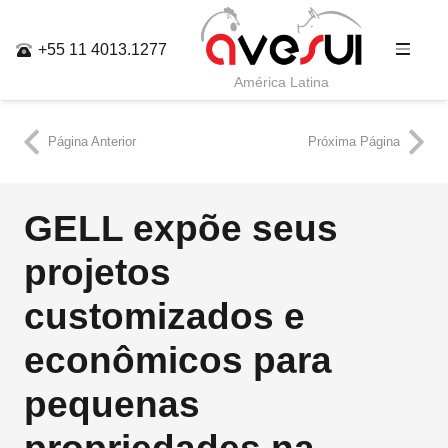
+55 11 4013.1277
América Latina
Página Anterior
Próxima Página
GELL expõe seus
projetos
customizados e
econômicos para
pequenas