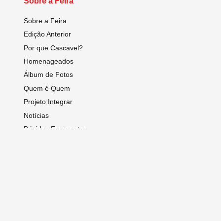
Sobre a Feira
Sobre a Feira
Edição Anterior
Por que Cascavel?
Homenageados
Álbum de Fotos
Quem é Quem
Projeto Integrar
Notícias
Dúvidas Frequentes
Programação Técnico Científica
Contato
Expositores
Anais
Sobre o Congresso