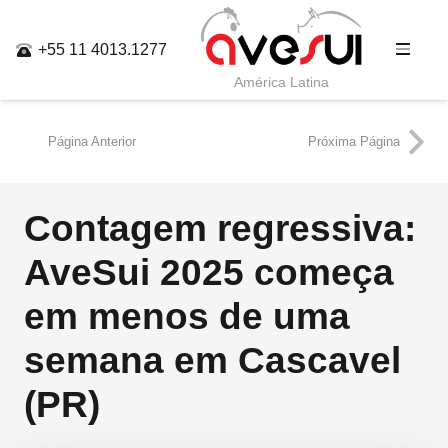
+55 11 4013.1277
América Latina
Página Anterior
Próxima Página
Contagem regressiva:
AveSui 2025 começa
em menos de uma
semana em Cascavel
(PR)