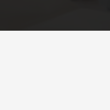
Sobre a Feira
Sobre a Feira
Edição Anterior
Por que Cascavel?
Homenageados
Álbum de Fotos
Quem é Quem