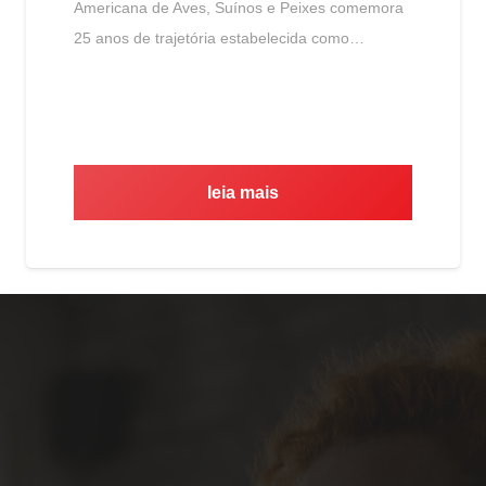
Americana de Aves, Suínos e Peixes comemora
25 anos de trajetória estabelecida como…
leia mais