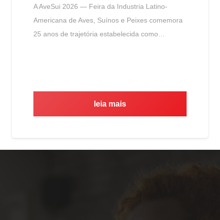
A AveSui 2026 — Feira da Industria Latino-
Americana de Aves, Suínos e Peixes comemora
25 anos de trajetória estabelecida como…
leia mais