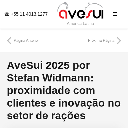
+55 11 4013.1277
América Latina
Página Anterior
Próxima Página
AveSui 2025 por
Stefan Widmann:
proximidade com
clientes e inovação no
setor de rações