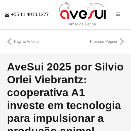
+55 11 4013.1277
América Latina
Página Anterior
Próxima Página
AveSui 2025 por Silvio
Orlei Viebrantz:
cooperativa A1
investe em tecnologia
para impulsionar a