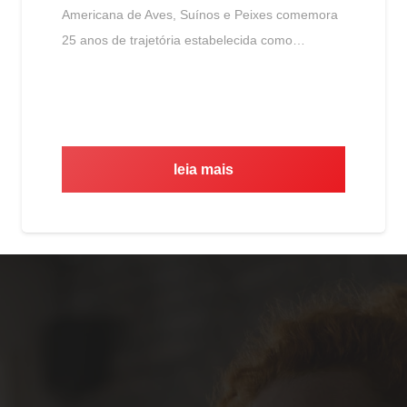
Americana de Aves, Suínos e Peixes comemora
25 anos de trajetória estabelecida como…
leia mais